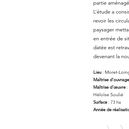
partie aménagée
L’étude a consi
revoir les circ
paysager mettan
en entrée de si
datée est retra
devenant la nou
Lieu
:
Moret-Loing
Maîtrise d’ouvrage
Maîtrise d’œuvre
:
Héloïse Soulié
Surface
: 73 ha
Année de réalisati