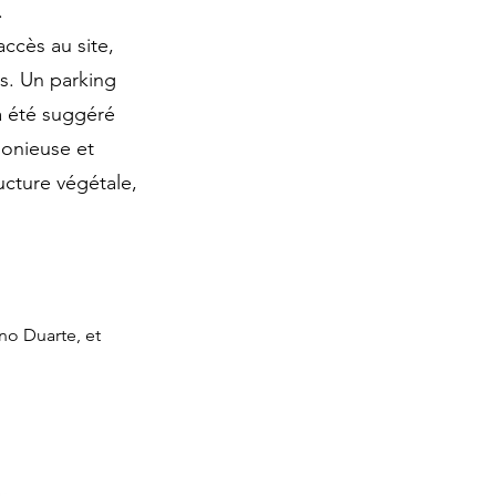
.
accès au site,
és. Un parking
a été suggéré
monieuse et
ucture végétale,
no Duarte, et